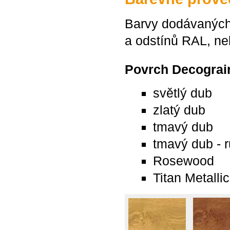
Barvy dodávaných 
a odstínů RAL, ne
Povrch Decograi
světlý dub
zlatý dub
tmavý dub
tmavý dub - r
Rosewood
Titan Metallic