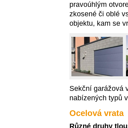
pravoúhlým otvore
zkosené či oblé v
objektu, kam se vra
Sekční garážová vr
nabízených typů v
Ocelová vrata
Různé druhy tlou