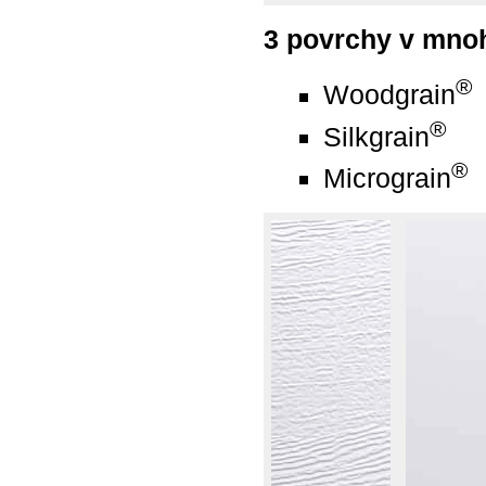
3 povrchy v mno
®
Woodgrain
®
Silkgrain
®
Micrograin