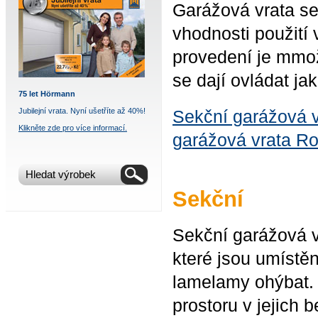
Garážová vrata se 
vhodnosti použití
provedení je mmož
se dají ovládat ja
75 let Hörmann
Jubilejní vrata. Nyní ušetříte až 40%!
Sekční garážová v
Klikněte zde pro více informací.
garážová vrata Ro
Sekční
Sekční garážová vr
které jsou umístě
lamelamy ohýbat. O
prostoru v jejich