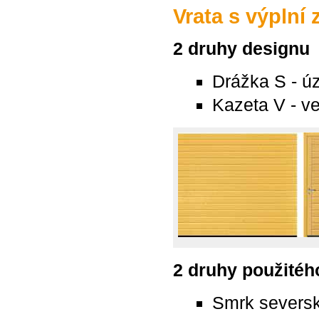
Vrata s výplní
2 druhy designu
Drážka S - ú
Kazeta V - v
2 druhy použitéh
Smrk severs