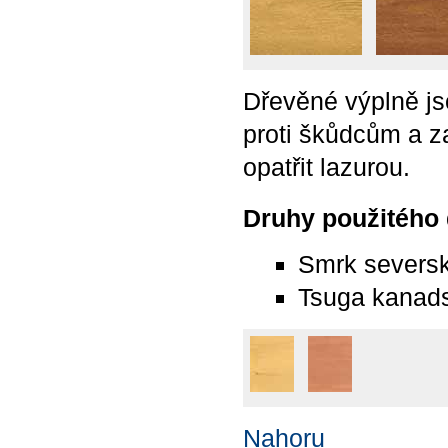
Dřevěné výplně js
proti škůdcům a z
opatřit lazurou.
Druhy použitého
Smrk severs
Tsuga kanad
Nahoru